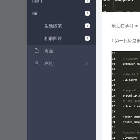
Redis
2
Git
3
最近在学习uni
生活随笔
1
相册图片
2
1.第一反应是创建
页面
时光机
友链
归档栏
留言板
链接栏
关于我