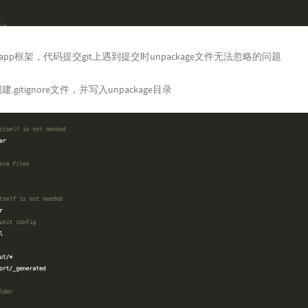
app框架，代码提交git上遇到提交时unpackage文件无法忽略的问题
.gitignore文件，并写入unpackage目录