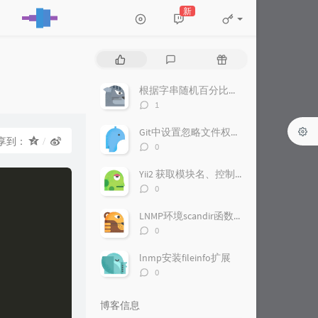
新
热
最
随
门
新
机
文
评
文
根据字串随机百分比数值
章
论
章
评
1
论
数：
Git中设置忽略文件权限的配置
享到：
评
0
论
数：
Yii2 获取模块名、控制器名、方法名
评
0
论
数：
LNMP环境scandir函数被禁用开启方法
评
0
论
数：
lnmp安装fileinfo扩展
评
0
论
数：
博客信息