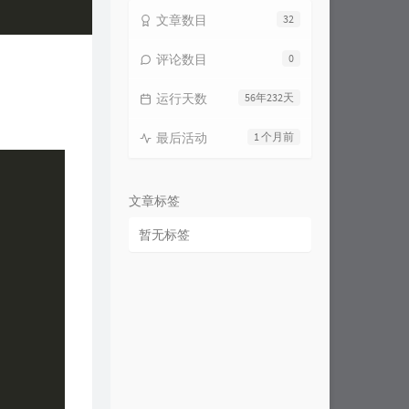
文章数目
32
评论数目
0
运行天数
56年232天
最后活动
1 个月前
文章标签
暂无标签