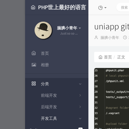
PHP世上最好的语言
uniapp
腼腆小青年
Just so so ...
博
腼腆小青年
主：
首页
首页
正文
相册
分类
前端开发
后端开发
开发工具