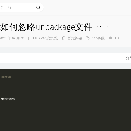
 git如何忽略unpackage文件
发
分
2022 年 09 月 24 日
9727 次浏览
暂无评论
447字数
Git
布
类：
时
间：
分