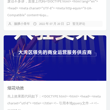
废话不多讲，直接上代码<!DOCTYPE html> <html lang="en">
<head> <meta charset="UTF-8"> <meta http-equiv="X-UA-
Compatible" content=&qu...
腼腆小青年
2022 年 07 月 20 日
暂无评论
烟花动效
先上效果图代码如下：<!DOCTYPE html> <html> <head> <meta
charset="utf-8"> <title> </title> <!-- 引用本地jquery文件 --> <!--