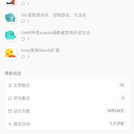
评
0
论
数：
Yii2 获取模块名、控制器名、方法名
评
0
论
数：
LNMP环境scandir函数被禁用开启方法
评
0
论
数：
lnmp安装fileinfo扩展
评
0
论
数：
博客信息
文章数目
32
评论数目
0
运行天数
56年234天
最后活动
1 个月前