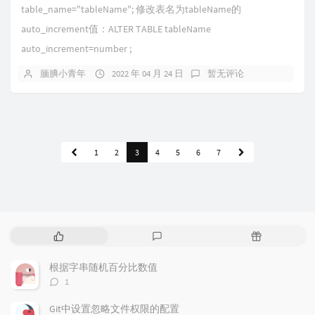
table_name="tableName"; 修改表名为tableName的
auto_increment值：ALTER TABLE tableName
auto_increment=number ;
腼腆小青年
2022 年 04 月 24 日
暂无评论
1
2
3
4
5
6
7
热
最
随
门
新
机
文
评
文
根据字串随机百分比数值
章
论
章
评
1
论
数：
Git中设置忽略文件权限的配置